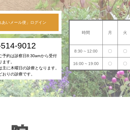
れあいメール便」ログイン
時間
月
火
-514-9012
8:30 ~ 12:00
〇
〇
予約は診察日8:30amから受付
ります。
16:00 ~ 19:00
〇
〇
は主に木曜日の診療となります。
どおりの診療です。