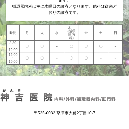
ます。
循環器内科は主に木曜日の診療となります。他科は従来ど
おりの診療です。
木
(循環
時間
月
火
水
金
土
日
器内
科)
8:30
~
〇
〇
－
〇
〇
〇
－
12:00
16:00
~
〇
〇
－
〇
〇
－
－
19:00
〒525-0032 草津市大路2丁目10-7